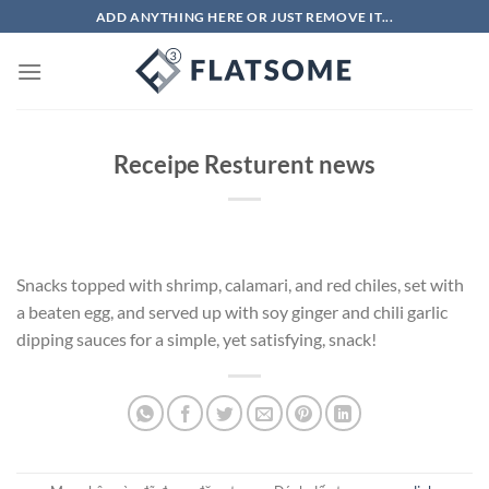
Chuyển
ADD ANYTHING HERE OR JUST REMOVE IT...
đến
nội
dung
Receipe Resturent news
Snacks topped with shrimp, calamari, and red chiles, set with
a beaten egg, and served up with soy ginger and chili garlic
dipping sauces for a simple, yet satisfying, snack!