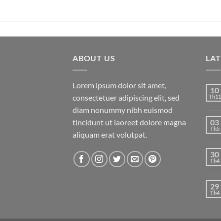
ABOUT US
LA
Lorem ipsum dolor sit amet,
10
consectetuer adipiscing elit, sed
Th11
diam nonummy nibh euismod
tincidunt ut laoreet dolore magna
03
Th5
aliquam erat volutpat.
30
Th4
29
Th4