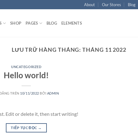
About
Our Stores
Blog
S
SHOP
PAGES
BLOG
ELEMENTS
LƯU TRỮ HÀNG THÁNG:
THÁNG 11 2022
UNCATEGORIZED
Hello world!
 ĐĂNG TRÊN
10/11/2022
BỞI
ADMIN
 Edit or delete it, then start writing!
TIẾP TỤC ĐỌC
→