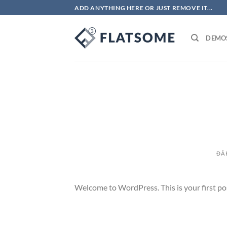
Chuyển
ADD ANYTHING HERE OR JUST REMOVE IT...
đến
nội
DEMO
dung
ĐÃ
Welcome to WordPress. This is your first post.