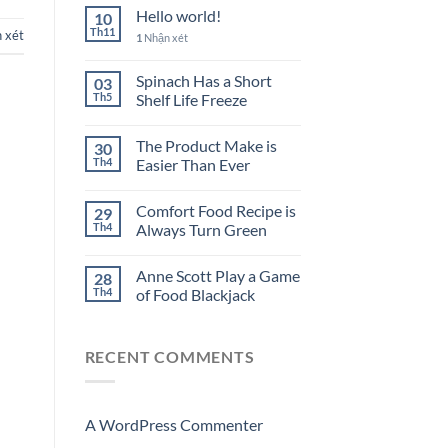
Hello world!
10
Th11
 xét
1
Nhận xét
Spinach Has a Short
03
Th5
Shelf Life Freeze
The Product Make is
30
Th4
Easier Than Ever
Comfort Food Recipe is
29
Th4
Always Turn Green
Anne Scott Play a Game
28
Th4
of Food Blackjack
RECENT COMMENTS
A WordPress Commenter