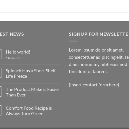
TEST NEWS
SIGNUP FOR NEWSLETTE
Lorem ipsum dolor sit amet,
Hello world!
consectetuer adipiscing elit, s
1
Nhận xét
diam nonummy nibh euismod
Spinach Has a Short Shelf
tincidunt ut laoreet.
Life Freeze
(insert contact form here)
The Product Make is Easier
Than Ever
Comfort Food Recipe is
Always Turn Green