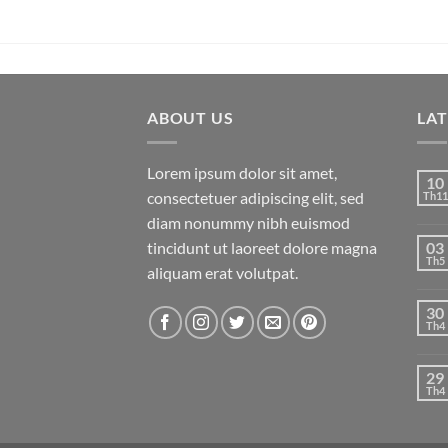
ABOUT US
LA
Lorem ipsum dolor sit amet,
10
consectetuer adipiscing elit, sed
Th11
diam nonummy nibh euismod
tincidunt ut laoreet dolore magna
03
Th5
aliquam erat volutpat.
30
Th4
29
Th4