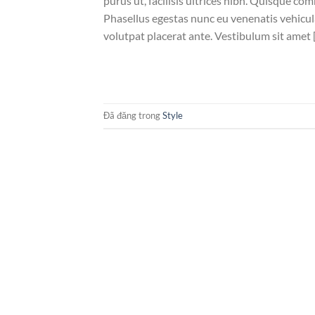
purus ut, facilisis ultrices nibh. Quisque co
Phasellus egestas nunc eu venenatis vehicula.
volutpat placerat ante. Vestibulum sit amet 
Đã đăng trong
Style