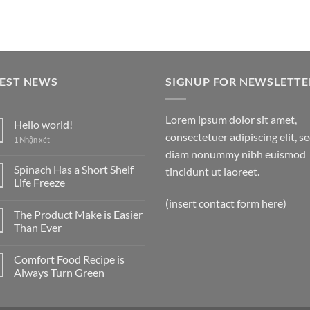
TEST NEWS
SIGNUP FOR NEWSLETTE
Lorem ipsum dolor sit amet,
Hello world!
consectetuer adipiscing elit, s
1
Nhận xét
diam nonummy nibh euismod
Spinach Has a Short Shelf
tincidunt ut laoreet.
Life Freeze
(insert contact form here)
The Product Make is Easier
Than Ever
Comfort Food Recipe is
Always Turn Green