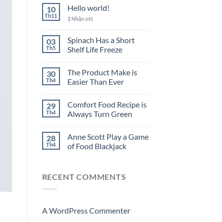
Hello world!
10
Th11
1
Nhận xét
Spinach Has a Short
03
Th5
Shelf Life Freeze
The Product Make is
30
Th4
Easier Than Ever
Comfort Food Recipe is
29
Th4
Always Turn Green
Anne Scott Play a Game
28
Th4
of Food Blackjack
RECENT COMMENTS
A WordPress Commenter