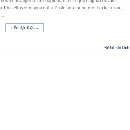
mmodo nunc eget tortor dapibus, et tristique magna convallis.
 Phasellus et magna nulla. Proin ante nunc, mollis a lectus ac,
[…]
TIẾP TỤC ĐỌC
→
Để lại một bình