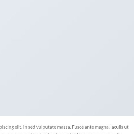
iscing elit. In sed vulputate massa. Fusce ante magna, iaculis ut