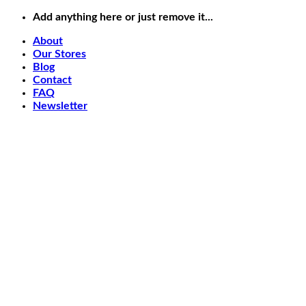
Chuyển
Add anything here or just remove it...
đến
About
nội
Our Stores
dung
Blog
Contact
FAQ
Newsletter