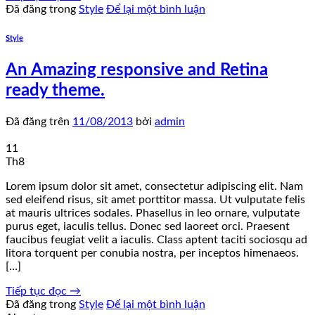
Đã đăng trong
Style
Để lại một bình luận
Style
An Amazing responsive and Retina
ready theme.
Đã đăng trên
11/08/2013
bởi
admin
11
Th8
Lorem ipsum dolor sit amet, consectetur adipiscing elit. Nam
sed eleifend risus, sit amet porttitor massa. Ut vulputate felis
at mauris ultrices sodales. Phasellus in leo ornare, vulputate
purus eget, iaculis tellus. Donec sed laoreet orci. Praesent
faucibus feugiat velit a iaculis. Class aptent taciti sociosqu ad
litora torquent per conubia nostra, per inceptos himenaeos.
[…]
Tiếp tục đọc
→
Đã đăng trong
Style
Để lại một bình luận