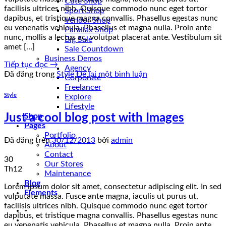
Cute Shop
facilisis ultrices nibh. Quisque commodo nunc eget tortor
Sport Shop
dapibus, et tristique magna convallis. Phasellus egestas nunc
Vendor Shop
eu venenatis vehicula. Phasellus et magna nulla. Proin ante
Parallax Shop
nunc, mollis a lectus ac, volutpat placerat ante. Vestibulum sit
Big Sale
amet […]
Sale Countdown
Business Demos
Tiếp tục đọc
→
Agency
Đã đăng trong
Style
Để lại một bình luận
Corporate
Freelancer
Style
Explore
Lifestyle
Just a cool blog post with Images
Shop
Pages
Portfolio
Đã đăng trên
30/12/2013
bởi
admin
About
Contact
30
Our Stores
Th12
Maintenance
Blog
Lorem ipsum dolor sit amet, consectetur adipiscing elit. In sed
Elements
vulputate massa. Fusce ante magna, iaculis ut purus ut,
facilisis ultrices nibh. Quisque commodo nunc eget tortor
-
dapibus, et tristique magna convallis. Phasellus egestas nunc
eu venenatis vehicula. Phasellus et magna nulla. Proin ante