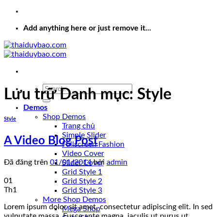
Add anything here or just remove it...
Lưu trữ Danh mục:
Style
Demos
Shop Demos
Style
Trang chủ
Simple Slider
A Video Blog Post
Fullscreen Fashion
Video Cover
Đã đăng trên
01/01/2014
bởi
admin
Slider Cover
Grid Style 1
01
Grid Style 2
Th1
Grid Style 3
More Shop Demos
Lorem ipsum dolor sit amet, consectetur adipiscing elit. In sed
Mega Shop
vulputate massa. Fusce ante magna, iaculis ut purus ut,