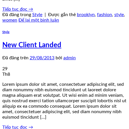
Tiếp tục đọc
→
Đã đăng trong
Style
|
Được gắn thẻ
brooklyn
,
fashion
,
style
,
women
Để lại một bình luận
Style
New Client Landed
Đã đăng trên
29/08/2013
bởi
admin
29
Th8
Lorem ipsum dolor sit amet, consectetuer adipiscing elit, sed
diam nonummy nibh euismod tincidunt ut laoreet dolore
magna aliquam erat volutpat. Ut wisi enim ad minim veniam,
quis nostrud exerci tation ullamcorper suscipit lobortis nisl ut
aliquip ex ea commodo consequat. Lorem ipsum dolor sit
amet, consectetuer adipiscing elit, sed diam nonummy nibh
euismod tincidunt […]
Tiếp tục đọc
→