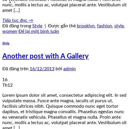
-
nunc, mollis a lectus ac, volutpat placerat ante. Vestibulum sit
amet […]
Tiếp tục đọc
→
Đã đăng trong
Style
|
Được gắn thẻ
brooklyn
,
fashion
,
style
,
women
Để lại một bình luận
Style
Another post with A Gallery
Đã đăng trên
16/12/2013
bởi
admin
16
Th12
Lorem ipsum dolor sit amet, consectetur adipiscing elit. In sed
vulputate massa. Fusce ante magna, iaculis ut purus ut,
facilisis ultrices nibh. Quisque commodo nunc eget tortor
dapibus, et tristique magna convallis. Phasellus egestas nunc
eu venenatis vehicula. Phasellus et magna nulla. Proin ante
nunc, mollis a lectus ac, volutpat placerat ante. Vestibulum sit
amet […]