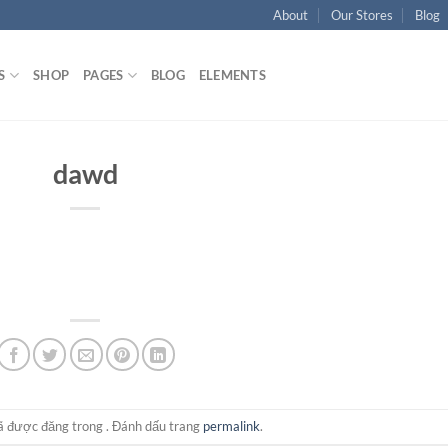
About
Our Stores
Blog
S
SHOP
PAGES
BLOG
ELEMENTS
dawd
 được đăng trong . Đánh dấu trang
permalink
.