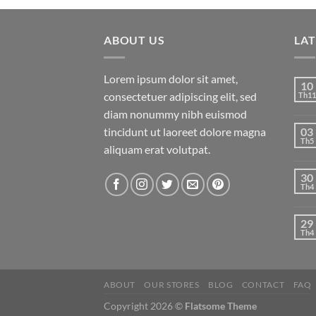
ABOUT US
LA
Lorem ipsum dolor sit amet,
10
consectetuer adipiscing elit, sed
Th11
diam nonummy nibh euismod
tincidunt ut laoreet dolore magna
03
Th5
aliquam erat volutpat.
30
Th4
29
Th4
ABOUT
OUR STORES
BLOG
CONTACT
FAQ
Copyright 2026 ©
Flatsome Theme