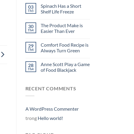
Spinach Has a Short
03
Th5
Shelf Life Freeze
The Product Make is
30
Th4
Easier Than Ever
Comfort Food Recipe is
29
Th4
Always Turn Green
Anne Scott Play a Game
28
Th4
of Food Blackjack
RECENT COMMENTS
A WordPress Commenter
trong
Hello world!