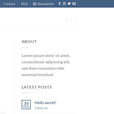
Contact
FAQ
Newsletter
-
-
ABOUT
Lorem ipsum dolor sit amet,
consectetuer adipiscing elit,
sed diam nonummy nibh
euismod tincidunt.
LATEST POSTS
Hello world!
10
Th11
1
Nhận xét