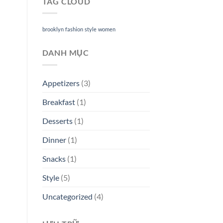
TAG CLOUD
brooklyn
fashion
style
women
DANH MỤC
Appetizers
(3)
Breakfast
(1)
Desserts
(1)
Dinner
(1)
Snacks
(1)
Style
(5)
Uncategorized
(4)