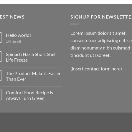
TEST NEWS
SIGNUP FOR NEWSLETTE
Lorem ipsum dolor sit amet,
Hello world!
consectetuer adipiscing elit, s
1
Nhận xét
diam nonummy nibh euismod
Spinach Has a Short Shelf
tincidunt ut laoreet.
Life Freeze
(insert contact form here)
The Product Make is Easier
Than Ever
Comfort Food Recipe is
Always Turn Green