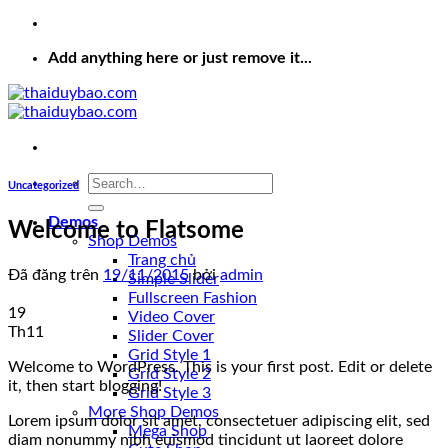
Add anything here or just remove it...
Uncategorized
Demos
Welcome to Flatsome
Shop Demos
Trang chủ
Đã đăng trên
19/11/2015
bởi
admin
Simple Slider
Fullscreen Fashion
19
Video Cover
Th11
Slider Cover
Grid Style 1
Welcome to WordPress. This is your first post. Edit or delete
Grid Style 2
it, then start blogging!
Grid Style 3
More Shop Demos
Lorem ipsum dolor sit amet, consectetuer adipiscing elit, sed
Mega Shop
diam nonummy nibh euismod tincidunt ut laoreet dolore