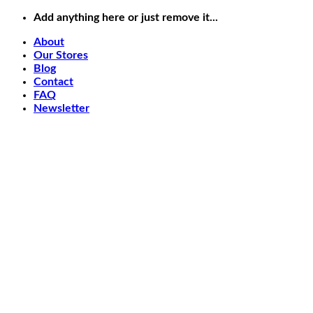
Chuyển
Add anything here or just remove it...
đến
About
nội
Our Stores
dung
Blog
Contact
FAQ
Newsletter