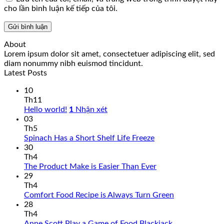
cho lần bình luận kế tiếp của tôi.
About
Lorem ipsum dolor sit amet, consectetuer adipiscing elit, sed
diam nonummy nibh euismod tincidunt.
Latest Posts
10
Th11
Hello world!
1
Nhận xét
03
Th5
Spinach Has a Short Shelf Life Freeze
30
Th4
The Product Make is Easier Than Ever
29
Th4
Comfort Food Recipe is Always Turn Green
28
Th4
Anne Scott Play a Game of Food Blackjack