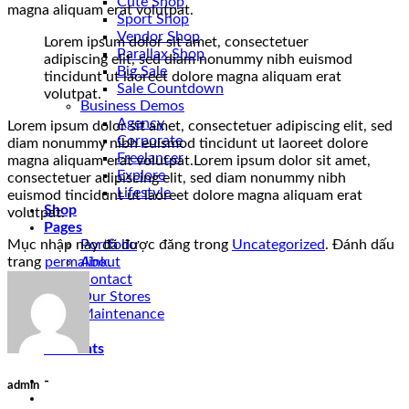
Cute Shop
magna aliquam erat volutpat.
Sport Shop
Vendor Shop
Lorem ipsum dolor sit amet, consectetuer
Parallax Shop
adipiscing elit, sed diam nonummy nibh euismod
Big Sale
tincidunt ut laoreet dolore magna aliquam erat
Sale Countdown
volutpat.
Business Demos
Agency
Lorem ipsum dolor sit amet, consectetuer adipiscing elit, sed
Corporate
diam nonummy nibh euismod tincidunt ut laoreet dolore
Freelancer
magna aliquam erat volutpat.Lorem ipsum dolor sit amet,
Explore
consectetuer adipiscing elit, sed diam nonummy nibh
Lifestyle
euismod tincidunt ut laoreet dolore magna aliquam erat
Shop
volutpat.
Pages
Mục nhập này đã được đăng trong
Uncategorized
. Đánh dấu
Portfolio
trang
permalink
.
About
Contact
Our Stores
Maintenance
Blog
Elements
-
admin