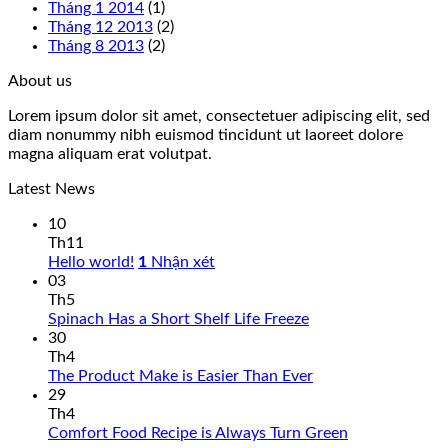
Tháng 1 2014
(1)
Tháng 12 2013
(2)
Tháng 8 2013
(2)
About us
Lorem ipsum dolor sit amet, consectetuer adipiscing elit, sed
diam nonummy nibh euismod tincidunt ut laoreet dolore
magna aliquam erat volutpat.
Latest News
10
Th11
Hello world!
1
Nhận xét
03
Th5
Spinach Has a Short Shelf Life Freeze
30
Th4
The Product Make is Easier Than Ever
29
Th4
Comfort Food Recipe is Always Turn Green