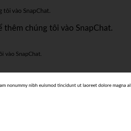
 tôi vào SnapChat.
 thêm chúng tôi vào SnapChat.
i vào SnapChat.
 diam nonummy nibh euismod tincidunt ut laoreet dolore magna al