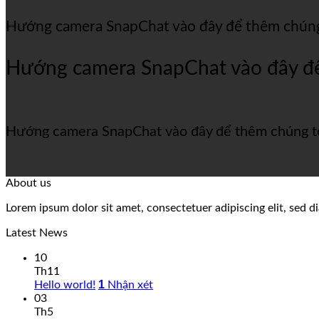
Hướng camera SnapChat vào đây để thêm chúng
Hướng camera SnapChat vào đây để
Hướng camera SnapChat vào đây để thêm chúng tô
About us
Lorem ipsum dolor sit amet, consectetuer adipiscing elit, sed
Latest News
10
Th11
1
Hello world!
Nhận xét
03
Th5