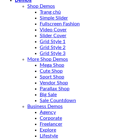
Demos
Shop Demos
Trang chủ
Simple Slider
Fullscreen Fashion
Video Cover
Slider Cover
Grid Style 1
Grid Style 2
Grid Style 3
More Shop Demos
Mega Shop
Cute Shop
Sport Shop
Vendor Shop
Parallax Shop
Big Sale
Sale Countdown
Business Demos
Agency
Corporate
Freelancer
Explore
Lifestyle