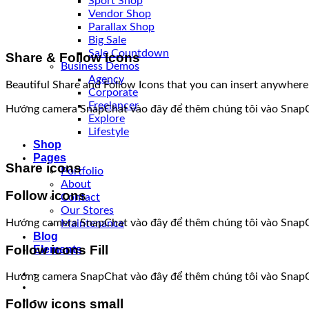
Sport Shop
Vendor Shop
Parallax Shop
Big Sale
Sale Countdown
Share & Follow Icons
Business Demos
Agency
Beautiful Share and Follow Icons that you can insert anywhere
Corporate
Freelancer
Hướng camera SnapChat vào đây để thêm chúng tôi vào Snap
Explore
Lifestyle
Shop
Pages
Share icons
Portfolio
About
Follow icons
Contact
Our Stores
Hướng camera SnapChat vào đây để thêm chúng tôi vào Snap
Maintenance
Blog
Follow icons Fill
Elements
-
Hướng camera SnapChat vào đây để thêm chúng tôi vào Snap
-
Follow icons small